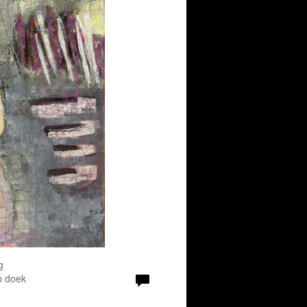
g
p doek