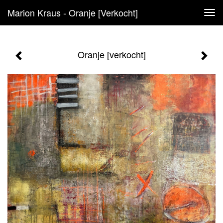
Marion Kraus - Oranje [verkocht]
Tog
navi
Oranje [verkocht]