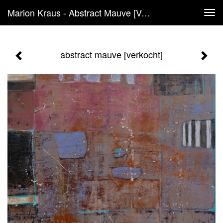
Marion Kraus - Abstract Mauve [verkocht]
Tog
navi
abstract mauve [verkocht]